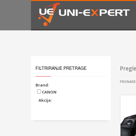
KAKO NARUČITI
1
2
Prijavite se ili registrujte.
Od
Ukoliko imate poteškoća ili trebate podršku stojimo Vam
Pregl
FILTRIRANJE PRETRAGE
PRONAĐE
Brand:
CANON
Akcija: