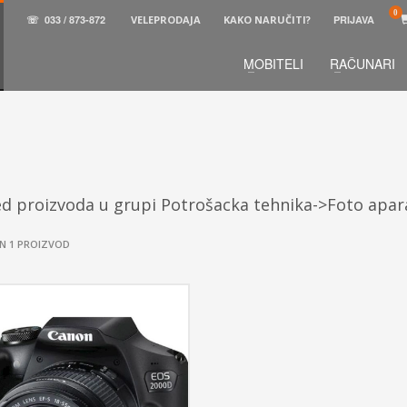
☏
033 / 873-872
VELEPRODAJA
KAKO NARUČITI?
PRIJAVA
MOBITELI
RAČUNARI
3
aberite željene proizvode.
U korpi
zaključite narud
 na raspolaganju pozivom na telefon.
ed proizvoda u grupi Potrošacka tehnika->Foto apa
N 1 PROIZVOD