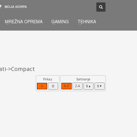
MOJA KORPA
TELEFONSKA PODRŠKA
×
MREŽNA OPREMA
GAMING
TEHNIKA
033 / 873 - 872
žbu.
Pon-Sub 09:00 - 21:00
rati->Compact
Prikaz
Sortiranje
☷
☰
A-Z
Z-A
$▲
$▼