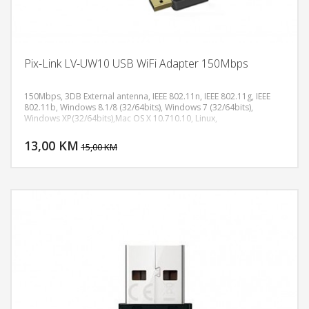
Pix-Link LV-UW10 USB WiFi Adapter 150Mbps
150Mbps, 3DB External antenna, IEEE 802.11n, IEEE 802.11g, IEEE
802.11b, Windows 8.1/8 (32/64bits), Windows 7 (32/64bits),
Windows XP(32/64bits),Mac OS X 10.710.10, Linux,
DODAJ U KORPU
13,00 KM
POGLEDAJ
15,00 KM