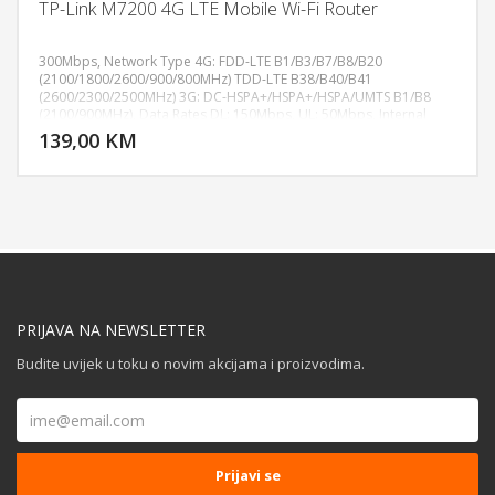
TP-Link M7200 4G LTE Mobile Wi-Fi Router
300Mbps, Network Type 4G: FDD-LTE B1/B3/B7/B8/B20
(2100/1800/2600/900/800MHz) TDD-LTE B38/B40/B41
(2600/2300/2500MHz) 3G: DC-HSPA+/HSPA+/HSPA/UMTS B1/B8
DODAJ U KORPU
(2100/900MHz), Data Rates DL: 150Mbps, UL: 50Mbps, Internal
Antenna, LED DisplayWi-Fi status, Internet connection status,
139,00 KM
POGLEDAJ
Battery status, 1 SIM card slot, 2000mAh Rechargeable Battery
PRIJAVA NA NEWSLETTER
Budite uvijek u toku o novim akcijama i proizvodima.