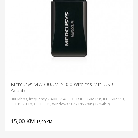
Mercusys MW300UM N300 Wireless Mini USB
Adapter
300Mbps, frequency:2.400 - 2.4835GHz IEEE 802.11n, IEEE 802.11g,
IEEE 802.11b, CE, ROHS, Windows 10/8.1/8/7/XP (32/64bit)
DODAJ U KORPU
15,00 KM
POGLEDAJ
16,00 KM