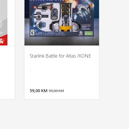
Starlink Battle for Atlas /XONE
.
U KORPU
DODAJ U KORPU
OGLEDAJ
59,00 KM
POGLEDAJ
99,00 KM