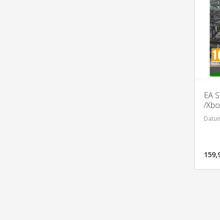
EA S
/Xbo
Datum
159,