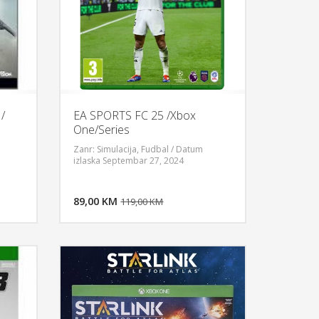
/
EA SPORTS FC 25 /Xbox
One/Series
Zanr: Simulacija, Fudbal / Datum
izlaska Septembar 27, 2024
U KORPU
DODAJ U KORPU
OGLEDAJ
89,00 KM
POGLEDAJ
119,00 KM