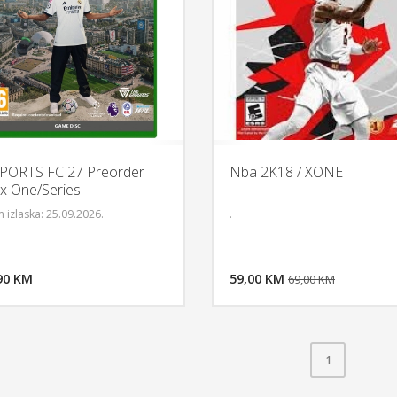
PORTS FC 27 Preorder
Nba 2K18 / XONE
x One/Series
 izlaska: 25.09.2026.
.
DODAJ U KORPU
DODAJ 
90 KM
POGLEDAJ
59,00 KM
P
69,00 KM
1