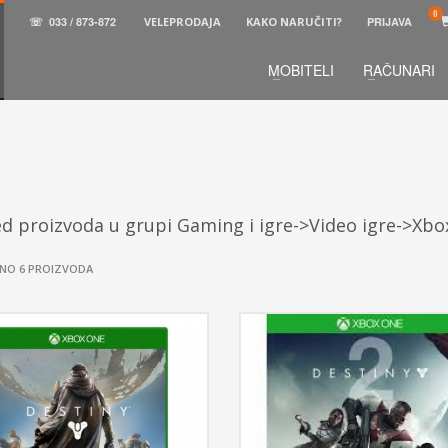
☏
033 / 873-872
VELEPRODAJA
KAKO NARUČITI?
PRIJAVA
MOBITELI
RAČUNARI
3
aberite željene proizvode.
U korpi
zaključite narud
 na raspolaganju pozivom na telefon.
ed proizvoda u grupi Gaming i igre->Video igre->Xb
NO 6 PROIZVODA