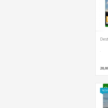
Dest
.
20,0
NOV