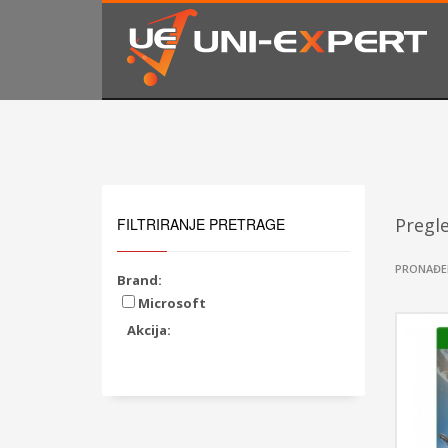
KAKO NARUČITI
1
2
Prijavite se ili registrujte.
Od
Ukoliko imate poteškoća ili trebate podršku stojimo Vam
Pregl
FILTRIRANJE PRETRAGE
PRONAĐE
Brand:
Microsoft
Akcija: