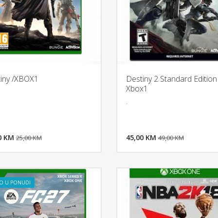
iny /XBOX1
Destiny 2 Standard Edition 
Xbox1
.
DODAJ U KORPU
DODAJ 
0 KM
POGLEDAJ
45,00 KM
P
25,00 KM
49,00 KM
O U PONUDI