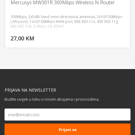
Mercusys MW301R 300Mbps Wireless N Router
300Mbps, 2x5dBi fixed omni directional antennas, 2x10/100Mbps
LAN ports, 1x10/100Mbps WAN port, IEEE 802.11n, IEEE 802.11g,
IEEE 802.11b, 2.4GHz, CE, ROHS
DODAJ U KORPU
27,00 KM
POGLEDAJ
PRIJAVA NA NEWSLETTER
Budite uvijek u toku o novim akcijama i proizvodima.